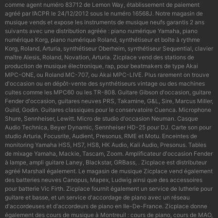
comme agent numéro 83712 de Lemon Way, établissement de paiement
agréé par l’ACPR le 24/12/2012 sous le numéro 16568J. Notre magasin de
musique vends et expose les instruments de musique neufs garantis 2 ans
suivants avec une distribution agréée : piano numérique Yamaha, piano
numérique Korg, piano numérique Roland, synthétiseur et boîte à rythme
Korg, Roland, Arturia, synthétiseur Oberheim, synthétiseur Sequential, clavier
maître Alesis, Roland, Novation, Arturia. Zicplace vend des stations de
production de musique électronique, rap, pour beatmakers de type Akai
MPC-ONE, ou Roland MC-707, ou Akai MPC-LIVE. Plus rarement on trouve
d'occasion ou en dépôt-vente des synthétiseurs vintage ou des machines
cultes comme les MPC60 ou les TR-808. Guitare Gibson d'occasion, guitare
Fender d'occasion, guitares neuves PRS, Takamine, G&L, Sire, Marcus Miller,
Guild, Godin. Guitares classiques pour le conservatoire Cuenca. Microphone
Shure, Sennheiser, Lewitt. Micro de studio d'occasion Neuman. Casque
Audio Technica, Beyer Dynamic, Sennheiser HD-25 pour DJ. Carte son pour
studio Arturia, Focusrite, Audient, Presonus, RME et Motu. Enceintes de
monitoring Yamaha HS5, HS7, HS8, HK Audio, Kali Audio, Presonus. Tables
de mixage Yamaha, Mackie, Tascam, Zoom. Amplificateur d'occasion Fender
à lampe, ampli guitare Laney, Blackstar, GRBass, . Zicplace est distributeur
agréé Marshall également. Le magasin de musique Zicplace vend également
des batteries neuves Canopus, Mapex, Ludwig ainsi que des accessoires
pour batterie Vic Firth. Zicplace fournit également un service de lutherie pour
guitare et basse, et un service d'accordage de piano avec un réseau
d'accordeuses et d'accordeurs de piano en Ile-De-France. Zicplace donne
également des cours de musique à Montreuil : cours de piano, cours de MAO,