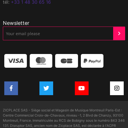
tél:
+33 1 48 30 65 16
Newsletter
ZICPLACE SAS - Siège social et Magasin de Musique Montreuil Paris-Est :
Centre Commercial Croix-de-Chavaux, niveau -1, 2 Blvd de Chanzy, 93100
Montreuil, France. Immatriculée au RCS de Bobigny sous le numéro 843 346
131. Disruptor SAS, ancien nom de Zicplace SAS, est déclarée à l'ACPR