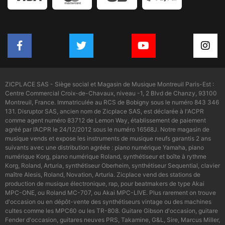
ZICPLACE SAS - Siège social et Magasin de Musique Montreuil Paris-Est :
Centre Commercial Croix-de-Chavaux, niveau -1, 2 Blvd de Chanzy, 93100
Montreuil, France. Immatriculée au RCS de Bobigny sous le numéro 843 346
131. Disruptor SAS, ancien nom de Zicplace SAS, est déclarée à l'ACPR
comme agent numéro 83712 de Lemon Way, établissement de paiement
agréé par l’ACPR le 24/12/2012 sous le numéro 16568J. Notre magasin de
musique vends et expose les instruments de musique neufs garantis 2 ans
suivants avec une distribution agréée : piano numérique Yamaha, piano
numérique Korg, piano numérique Roland, synthétiseur et boîte à rythme
Korg, Roland, Arturia, synthétiseur Oberheim, synthétiseur Sequential, clavier
maître Alesis, Roland, Novation, Arturia. Zicplace vend des stations de
production de musique électronique, rap, pour beatmakers de type Akai
MPC-ONE, ou Roland MC-707, ou Akai MPC-LIVE. Plus rarement on trouve
d'occasion ou en dépôt-vente des synthétiseurs vintage ou des machines
cultes comme les MPC60 ou les TR-808. Guitare Gibson d'occasion, guitare
Fender d'occasion, guitares neuves PRS, Takamine, G&L, Sire, Marcus Miller,