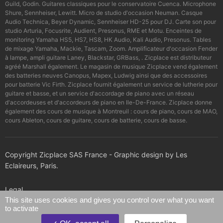
Guild, Godin. Guitares classiques pour le conservatoire Cuenca. Microphone
Shure, Sennheiser, Lewitt. Micro de studio d'occasion Neuman. Casque
Audio Technica, Beyer Dynamic, Sennheiser HD-25 pour DJ. Carte son pour
studio Arturia, Focusrite, Audient, Presonus, RME et Motu. Enceintes de
monitoring Yamaha HS5, HS7, HS8, HK Audio, Kali Audio, Presonus. Tables
de mixage Yamaha, Mackie, Tascam, Zoom. Amplificateur d'occasion Fender
à lampe, ampli guitare Laney, Blackstar, GRBass, . Zicplace est distributeur
agréé Marshall également. Le magasin de musique Zicplace vend également
des batteries neuves Canopus, Mapex, Ludwig ainsi que des accessoires
pour batterie Vic Firth. Zicplace fournit également un service de lutherie pour
guitare et basse, et un service d'accordage de piano avec un réseau
d'accordeuses et d'accordeurs de piano en Ile-De-France. Zicplace donne
également des cours de musique à Montreuil : cours de piano, cours de MAO,
cours Ableton, cours de guitare, cours de batterie, cours de basse.
Copyright Zicplace SAS France - Graphic design by Les
Eclaireurs, Paris.
Legal
This site uses cookies and gives you control over what you want
to activate
Confidentiality policy