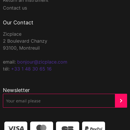
Return an instrument
Contact us
Our Contact
Zicplace
2 Boulevard Chanzy
93100, Montreuil
email:
bonjour@zicplace.com
tél:
+33 1 48 30 65 16
Newsletter