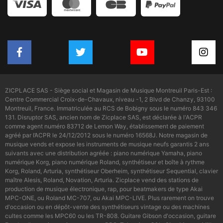
ZICPLACE SAS - Siège social et Magasin de Musique Montreuil Paris-Est :
Centre Commercial Croix-de-Chavaux, niveau -1, 2 Blvd de Chanzy, 93100
Montreuil, France. Immatriculée au RCS de Bobigny sous le numéro 843 346
131. Disruptor SAS, ancien nom de Zicplace SAS, est déclarée à l'ACPR
comme agent numéro 83712 de Lemon Way, établissement de paiement
agréé par l’ACPR le 24/12/2012 sous le numéro 16568J. Notre magasin de
musique vends et expose les instruments de musique neufs garantis 2 ans
suivants avec une distribution agréée : piano numérique Yamaha, piano
numérique Korg, piano numérique Roland, synthétiseur et boîte à rythme
Korg, Roland, Arturia, synthétiseur Oberheim, synthétiseur Sequential, clavier
maître Alesis, Roland, Novation, Arturia. Zicplace vend des stations de
production de musique électronique, rap, pour beatmakers de type Akai
MPC-ONE, ou Roland MC-707, ou Akai MPC-LIVE. Plus rarement on trouve
d'occasion ou en dépôt-vente des synthétiseurs vintage ou des machines
cultes comme les MPC60 ou les TR-808. Guitare Gibson d'occasion, guitare