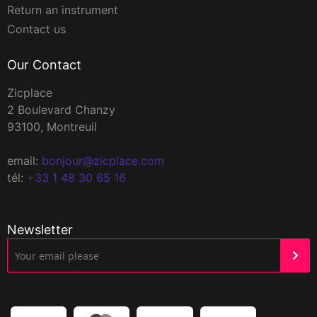
Return an instrument
Contact us
Our Contact
Zicplace
2 Boulevard Chanzy
93100, Montreuil
email:
bonjour@zicplace.com
tél:
+33 1 48 30 65 16
Newsletter