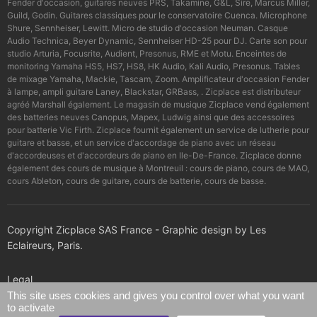
Fender d'occasion, guitares neuves PRS, Takamine, G&L, Sire, Marcus Miller,
Guild, Godin. Guitares classiques pour le conservatoire Cuenca. Microphone
Shure, Sennheiser, Lewitt. Micro de studio d'occasion Neuman. Casque
Audio Technica, Beyer Dynamic, Sennheiser HD-25 pour DJ. Carte son pour
studio Arturia, Focusrite, Audient, Presonus, RME et Motu. Enceintes de
monitoring Yamaha HS5, HS7, HS8, HK Audio, Kali Audio, Presonus. Tables
de mixage Yamaha, Mackie, Tascam, Zoom. Amplificateur d'occasion Fender
à lampe, ampli guitare Laney, Blackstar, GRBass, . Zicplace est distributeur
agréé Marshall également. Le magasin de musique Zicplace vend également
des batteries neuves Canopus, Mapex, Ludwig ainsi que des accessoires
pour batterie Vic Firth. Zicplace fournit également un service de lutherie pour
guitare et basse, et un service d'accordage de piano avec un réseau
d'accordeuses et d'accordeurs de piano en Ile-De-France. Zicplace donne
également des cours de musique à Montreuil : cours de piano, cours de MAO,
cours Ableton, cours de guitare, cours de batterie, cours de basse.
Copyright Zicplace SAS France - Graphic design by Les
Eclaireurs, Paris.
Legal
This site uses cookies and gives you control over what you want
to activate
Confidentiality policy