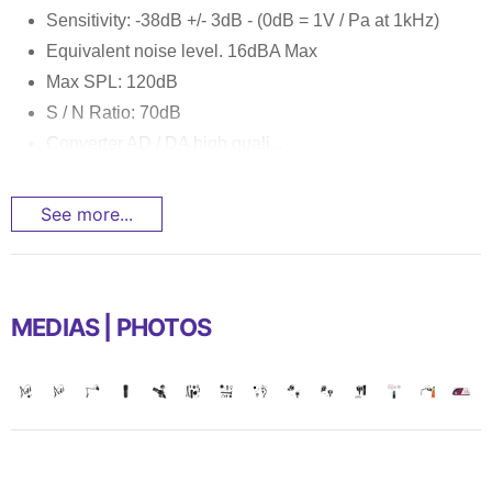
Sensitivity: -38dB +/- 3dB - (0dB = 1V / Pa at 1kHz)
Equivalent noise level. 16dBA Max
Max SPL: 120dB
S / N Ratio: 70dB
Converter AD / DA high quali...
See more...
MEDIAS | PHOTOS