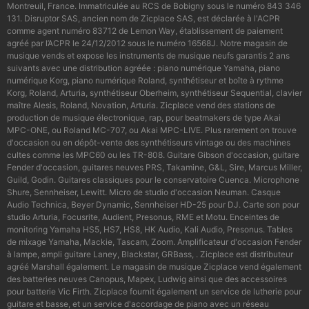
Montreuil, France. Immatriculée au RCS de Bobigny sous le numéro 843 346
131. Disruptor SAS, ancien nom de Zicplace SAS, est déclarée à l'ACPR
comme agent numéro 83712 de Lemon Way, établissement de paiement
agréé par l’ACPR le 24/12/2012 sous le numéro 16568J. Notre magasin de
musique vends et expose les instruments de musique neufs garantis 2 ans
suivants avec une distribution agréée : piano numérique Yamaha, piano
numérique Korg, piano numérique Roland, synthétiseur et boîte à rythme
Korg, Roland, Arturia, synthétiseur Oberheim, synthétiseur Sequential, clavier
maître Alesis, Roland, Novation, Arturia. Zicplace vend des stations de
production de musique électronique, rap, pour beatmakers de type Akai
MPC-ONE, ou Roland MC-707, ou Akai MPC-LIVE. Plus rarement on trouve
d'occasion ou en dépôt-vente des synthétiseurs vintage ou des machines
cultes comme les MPC60 ou les TR-808. Guitare Gibson d'occasion, guitare
Fender d'occasion, guitares neuves PRS, Takamine, G&L, Sire, Marcus Miller,
Guild, Godin. Guitares classiques pour le conservatoire Cuenca. Microphone
Shure, Sennheiser, Lewitt. Micro de studio d'occasion Neuman. Casque
Audio Technica, Beyer Dynamic, Sennheiser HD-25 pour DJ. Carte son pour
studio Arturia, Focusrite, Audient, Presonus, RME et Motu. Enceintes de
monitoring Yamaha HS5, HS7, HS8, HK Audio, Kali Audio, Presonus. Tables
de mixage Yamaha, Mackie, Tascam, Zoom. Amplificateur d'occasion Fender
à lampe, ampli guitare Laney, Blackstar, GRBass, . Zicplace est distributeur
agréé Marshall également. Le magasin de musique Zicplace vend également
des batteries neuves Canopus, Mapex, Ludwig ainsi que des accessoires
pour batterie Vic Firth. Zicplace fournit également un service de lutherie pour
guitare et basse, et un service d'accordage de piano avec un réseau