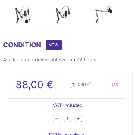
Item
1
CONDITION
of
NEW
14
Available and deliverable within 72 hours
88,00 €
120,00 €
-27%
VAT included
Hand delivery