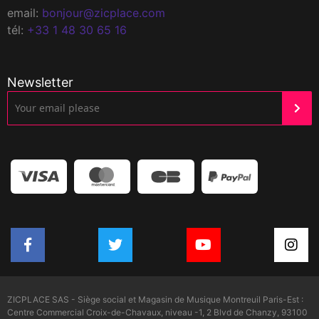
email:
bonjour@zicplace.com
tél:
+33 1 48 30 65 16
Newsletter
ZICPLACE SAS - Siège social et Magasin de Musique Montreuil Paris-Est :
Centre Commercial Croix-de-Chavaux, niveau -1, 2 Blvd de Chanzy, 93100