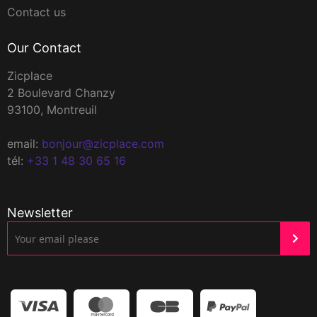
Contact us
Our Contact
Zicplace
2 Boulevard Chanzy
93100, Montreuil
email:
bonjour@zicplace.com
tél:
+33 1 48 30 65 16
Newsletter