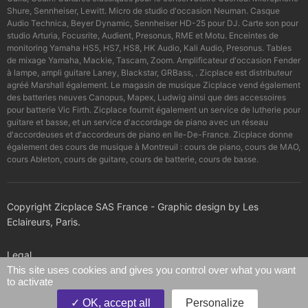
Shure, Sennheiser, Lewitt. Micro de studio d'occasion Neuman. Casque
Audio Technica, Beyer Dynamic, Sennheiser HD-25 pour DJ. Carte son pour
studio Arturia, Focusrite, Audient, Presonus, RME et Motu. Enceintes de
monitoring Yamaha HS5, HS7, HS8, HK Audio, Kali Audio, Presonus. Tables
de mixage Yamaha, Mackie, Tascam, Zoom. Amplificateur d'occasion Fender
à lampe, ampli guitare Laney, Blackstar, GRBass, . Zicplace est distributeur
agréé Marshall également. Le magasin de musique Zicplace vend également
des batteries neuves Canopus, Mapex, Ludwig ainsi que des accessoires
pour batterie Vic Firth. Zicplace fournit également un service de lutherie pour
guitare et basse, et un service d'accordage de piano avec un réseau
d'accordeuses et d'accordeurs de piano en Ile-De-France. Zicplace donne
également des cours de musique à Montreuil : cours de piano, cours de MAO,
cours Ableton, cours de guitare, cours de batterie, cours de basse.
Copyright Zicplace SAS France - Graphic design by Les
Eclaireurs, Paris.
Legal
This site uses cookies and gives you control over what you want
to activate
Confidentiality policy
OK, accept all
Personalize