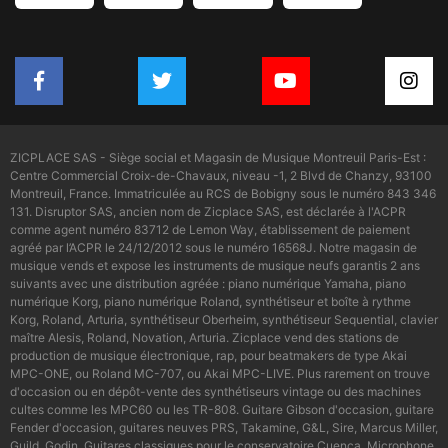
ZICPLACE SAS - Siège social et Magasin de Musique Montreuil Paris-Est :
Centre Commercial Croix-de-Chavaux, niveau -1, 2 Blvd de Chanzy, 93100
Montreuil, France. Immatriculée au RCS de Bobigny sous le numéro 843 346
131. Disruptor SAS, ancien nom de Zicplace SAS, est déclarée à l'ACPR
comme agent numéro 83712 de Lemon Way, établissement de paiement
agréé par l’ACPR le 24/12/2012 sous le numéro 16568J. Notre magasin de
musique vends et expose les instruments de musique neufs garantis 2 ans
suivants avec une distribution agréée : piano numérique Yamaha, piano
numérique Korg, piano numérique Roland, synthétiseur et boîte à rythme
Korg, Roland, Arturia, synthétiseur Oberheim, synthétiseur Sequential, clavier
maître Alesis, Roland, Novation, Arturia. Zicplace vend des stations de
production de musique électronique, rap, pour beatmakers de type Akai
MPC-ONE, ou Roland MC-707, ou Akai MPC-LIVE. Plus rarement on trouve
d'occasion ou en dépôt-vente des synthétiseurs vintage ou des machines
cultes comme les MPC60 ou les TR-808. Guitare Gibson d'occasion, guitare
Fender d'occasion, guitares neuves PRS, Takamine, G&L, Sire, Marcus Miller,
Guild, Godin. Guitares classiques pour le conservatoire Cuenca. Microphone