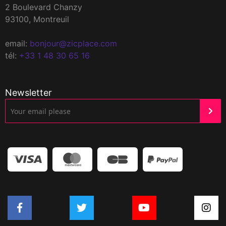
2 Boulevard Chanzy
93100, Montreuil
email:
bonjour@zicplace.com
tél:
+33 1 48 30 65 16
Newsletter