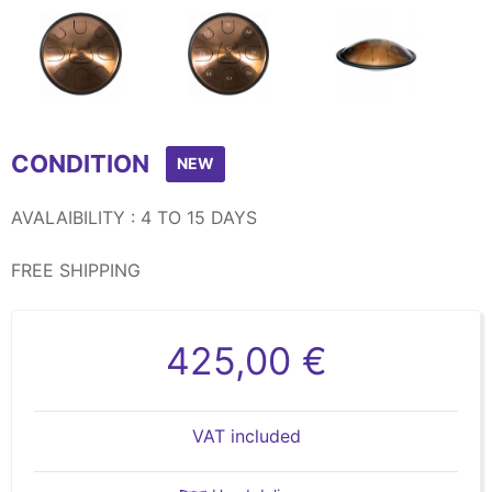
Item
1
CONDITION
of
NEW
8
AVALAIBILITY : 4 TO 15 DAYS
FREE SHIPPING
425,00 €
VAT included