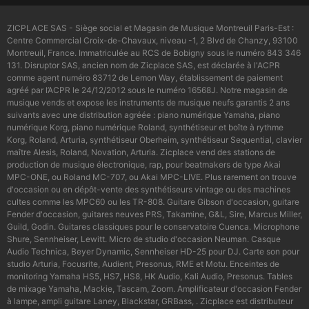
ZICPLACE SAS - Siège social et Magasin de Musique Montreuil Paris-Est :
Centre Commercial Croix-de-Chavaux, niveau -1, 2 Blvd de Chanzy, 93100
Montreuil, France. Immatriculée au RCS de Bobigny sous le numéro 843 346
131. Disruptor SAS, ancien nom de Zicplace SAS, est déclarée à l'ACPR
comme agent numéro 83712 de Lemon Way, établissement de paiement
agréé par l’ACPR le 24/12/2012 sous le numéro 16568J. Notre magasin de
musique vends et expose les instruments de musique neufs garantis 2 ans
suivants avec une distribution agréée : piano numérique Yamaha, piano
numérique Korg, piano numérique Roland, synthétiseur et boîte à rythme
Korg, Roland, Arturia, synthétiseur Oberheim, synthétiseur Sequential, clavier
maître Alesis, Roland, Novation, Arturia. Zicplace vend des stations de
production de musique électronique, rap, pour beatmakers de type Akai
MPC-ONE, ou Roland MC-707, ou Akai MPC-LIVE. Plus rarement on trouve
d'occasion ou en dépôt-vente des synthétiseurs vintage ou des machines
cultes comme les MPC60 ou les TR-808. Guitare Gibson d'occasion, guitare
Fender d'occasion, guitares neuves PRS, Takamine, G&L, Sire, Marcus Miller,
Guild, Godin. Guitares classiques pour le conservatoire Cuenca. Microphone
Shure, Sennheiser, Lewitt. Micro de studio d'occasion Neuman. Casque
Audio Technica, Beyer Dynamic, Sennheiser HD-25 pour DJ. Carte son pour
studio Arturia, Focusrite, Audient, Presonus, RME et Motu. Enceintes de
monitoring Yamaha HS5, HS7, HS8, HK Audio, Kali Audio, Presonus. Tables
de mixage Yamaha, Mackie, Tascam, Zoom. Amplificateur d'occasion Fender
à lampe, ampli guitare Laney, Blackstar, GRBass, . Zicplace est distributeur