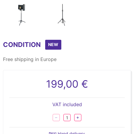
Item
1
CONDITION
of
NEW
2
Free shipping in Europe
199,00 €
VAT included
Hand delivery