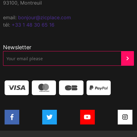
93100, Montreuil
email:
bonjour@zicplace.com
tél:
+33 1 48 30 65 16
Newsletter