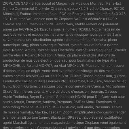
ZICPLACE SAS - Siège social et Magasin de Musique Montreuil Paris-Est :
Centre Commercial Croix-de-Chavaux, niveau -1, 2 Blvd de Chanzy, 93100
Montreuil, France. Immatriculée au RCS de Bobigny sous le numéro 843 346
131. Disruptor SAS, ancien nom de Zicplace SAS, est déclarée à l'ACPR
comme agent numéro 83712 de Lemon Way, établissement de paiement
agréé par l’ACPR le 24/12/2012 sous le numéro 16568J. Notre magasin de
musique vends et expose les instruments de musique neufs garantis 2 ans
suivants avec une distribution agréée : piano numérique Yamaha, piano
numérique Korg, piano numérique Roland, synthétiseur et boîte à rythme
Korg, Roland, Arturia, synthétiseur Oberheim, synthétiseur Sequential, clavier
maître Alesis, Roland, Novation, Arturia. Zicplace vend des stations de
production de musique électronique, rap, pour beatmakers de type Akai
MPC-ONE, ou Roland MC-707, ou Akai MPC-LIVE. Plus rarement on trouve
d'occasion ou en dépôt-vente des synthétiseurs vintage ou des machines
cultes comme les MPC60 ou les TR-808. Guitare Gibson d'occasion, guitare
Fender d'occasion, guitares neuves PRS, Takamine, G&L, Sire, Marcus Miller,
Guild, Godin. Guitares classiques pour le conservatoire Cuenca. Microphone
Shure, Sennheiser, Lewitt. Micro de studio d'occasion Neuman. Casque
Audio Technica, Beyer Dynamic, Sennheiser HD-25 pour DJ. Carte son pour
studio Arturia, Focusrite, Audient, Presonus, RME et Motu. Enceintes de
monitoring Yamaha HS5, HS7, HS8, HK Audio, Kali Audio, Presonus. Tables
de mixage Yamaha, Mackie, Tascam, Zoom. Amplificateur d'occasion Fender
à lampe, ampli guitare Laney, Blackstar, GRBass, . Zicplace est distributeur
agréé Marshall également. Le magasin de musique Zicplace vend également
des batteries neuves Canopus, Mapex, Ludwig ainsi que des accessoires