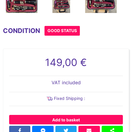
Item
1
CONDITION
of
GOOD STATUS
7
149,00 €
VAT included
Fixed Shipping :
Add to basket