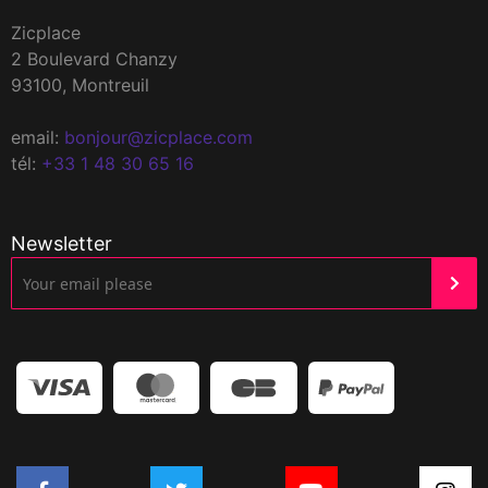
Zicplace
2 Boulevard Chanzy
93100, Montreuil
email:
bonjour@zicplace.com
tél:
+33 1 48 30 65 16
Newsletter