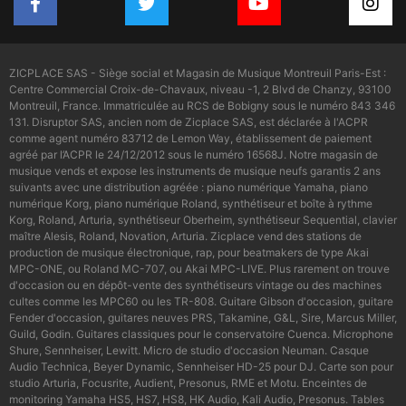
ZICPLACE SAS - Siège social et Magasin de Musique Montreuil Paris-Est :
Centre Commercial Croix-de-Chavaux, niveau -1, 2 Blvd de Chanzy, 93100
Montreuil, France. Immatriculée au RCS de Bobigny sous le numéro 843 346
131. Disruptor SAS, ancien nom de Zicplace SAS, est déclarée à l'ACPR
comme agent numéro 83712 de Lemon Way, établissement de paiement
agréé par l’ACPR le 24/12/2012 sous le numéro 16568J. Notre magasin de
musique vends et expose les instruments de musique neufs garantis 2 ans
suivants avec une distribution agréée : piano numérique Yamaha, piano
numérique Korg, piano numérique Roland, synthétiseur et boîte à rythme
Korg, Roland, Arturia, synthétiseur Oberheim, synthétiseur Sequential, clavier
maître Alesis, Roland, Novation, Arturia. Zicplace vend des stations de
production de musique électronique, rap, pour beatmakers de type Akai
MPC-ONE, ou Roland MC-707, ou Akai MPC-LIVE. Plus rarement on trouve
d'occasion ou en dépôt-vente des synthétiseurs vintage ou des machines
cultes comme les MPC60 ou les TR-808. Guitare Gibson d'occasion, guitare
Fender d'occasion, guitares neuves PRS, Takamine, G&L, Sire, Marcus Miller,
Guild, Godin. Guitares classiques pour le conservatoire Cuenca. Microphone
Shure, Sennheiser, Lewitt. Micro de studio d'occasion Neuman. Casque
Audio Technica, Beyer Dynamic, Sennheiser HD-25 pour DJ. Carte son pour
studio Arturia, Focusrite, Audient, Presonus, RME et Motu. Enceintes de
monitoring Yamaha HS5, HS7, HS8, HK Audio, Kali Audio, Presonus. Tables