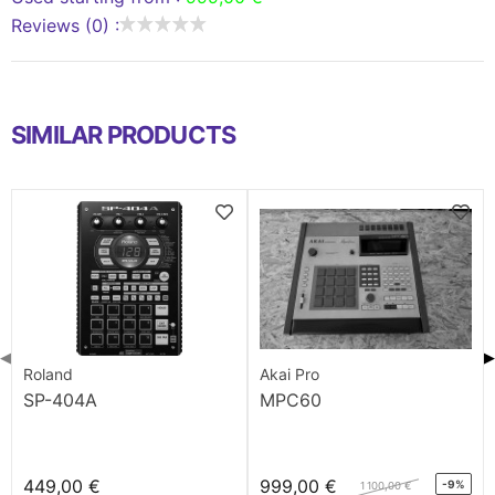
Reviews (0) :
SIMILAR PRODUCTS
◀
▶
Roland
Akai Pro
SP-404A
MPC60
449,00 €
999,00 €
-9%
1 100,00 €