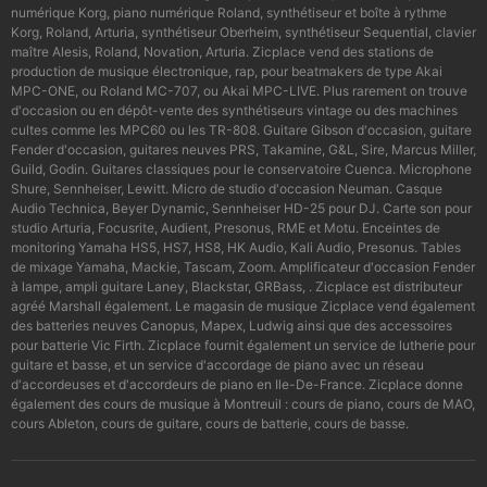
numérique Korg, piano numérique Roland, synthétiseur et boîte à rythme
Korg, Roland, Arturia, synthétiseur Oberheim, synthétiseur Sequential, clavier
maître Alesis, Roland, Novation, Arturia. Zicplace vend des stations de
production de musique électronique, rap, pour beatmakers de type Akai
MPC-ONE, ou Roland MC-707, ou Akai MPC-LIVE. Plus rarement on trouve
d'occasion ou en dépôt-vente des synthétiseurs vintage ou des machines
cultes comme les MPC60 ou les TR-808. Guitare Gibson d'occasion, guitare
Fender d'occasion, guitares neuves PRS, Takamine, G&L, Sire, Marcus Miller,
Guild, Godin. Guitares classiques pour le conservatoire Cuenca. Microphone
Shure, Sennheiser, Lewitt. Micro de studio d'occasion Neuman. Casque
Audio Technica, Beyer Dynamic, Sennheiser HD-25 pour DJ. Carte son pour
studio Arturia, Focusrite, Audient, Presonus, RME et Motu. Enceintes de
monitoring Yamaha HS5, HS7, HS8, HK Audio, Kali Audio, Presonus. Tables
de mixage Yamaha, Mackie, Tascam, Zoom. Amplificateur d'occasion Fender
à lampe, ampli guitare Laney, Blackstar, GRBass, . Zicplace est distributeur
agréé Marshall également. Le magasin de musique Zicplace vend également
des batteries neuves Canopus, Mapex, Ludwig ainsi que des accessoires
pour batterie Vic Firth. Zicplace fournit également un service de lutherie pour
guitare et basse, et un service d'accordage de piano avec un réseau
d'accordeuses et d'accordeurs de piano en Ile-De-France. Zicplace donne
également des cours de musique à Montreuil : cours de piano, cours de MAO,
cours Ableton, cours de guitare, cours de batterie, cours de basse.