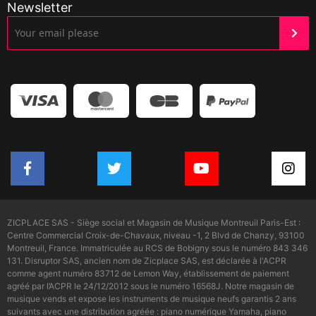
Newsletter
ZICPLACE SAS - Siège social et Magasin de Musique Montreuil Paris-Est :
Centre Commercial Croix-de-Chavaux, niveau -1, 2 Blvd de Chanzy, 93100
Montreuil, France. Immatriculée au RCS de Bobigny sous le numéro 843 346
131. Disruptor SAS, ancien nom de Zicplace SAS, est déclarée à l'ACPR
comme agent numéro 83712 de Lemon Way, établissement de paiement
agréé par l’ACPR le 24/12/2012 sous le numéro 16568J. Notre magasin de
musique vends et expose les instruments de musique neufs garantis 2 ans
suivants avec une distribution agréée : piano numérique Yamaha, piano