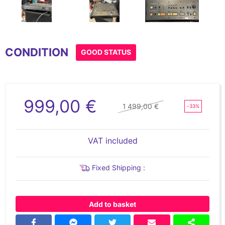
Item
1
CONDITION
of
GOOD STATUS
3
999,00 €
1 499,00 €
-33%
VAT included
Fixed Shipping :
Add to basket