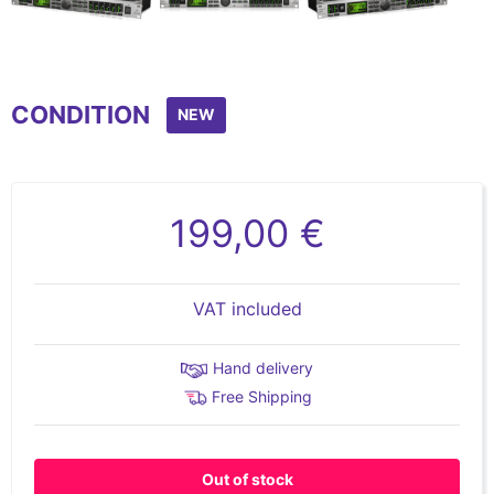
Item
1
CONDITION
of
NEW
4
199,00 €
VAT included
Hand delivery
Free Shipping
Out of stock