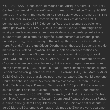
ZICPLACE SAS - Siège social et Magasin de Musique Montreuil Paris-Est :
Centre Commercial Croix-de-Chavaux, niveau -1, 2 Blvd de Chanzy, 93100
Montreuil, France. Immatriculée au RCS de Bobigny sous le numéro 843 346
131. Disruptor SAS, ancien nom de Zicplace SAS, est déclarée à l'ACPR
comme agent numéro 83712 de Lemon Way, établissement de paiement
agréé par l’ACPR le 24/12/2012 sous le numéro 16568J. Notre magasin de
musique vends et expose les instruments de musique neufs garantis 2 ans
suivants avec une distribution agréée : piano numérique Yamaha, piano
numérique Korg, piano numérique Roland, synthétiseur et boîte à rythme
Korg, Roland, Arturia, synthétiseur Oberheim, synthétiseur Sequential, clavier
maître Alesis, Roland, Novation, Arturia. Zicplace vend des stations de
production de musique électronique, rap, pour beatmakers de type Akai
MPC-ONE, ou Roland MC-707, ou Akai MPC-LIVE. Plus rarement on trouve
d'occasion ou en dépôt-vente des synthétiseurs vintage ou des machines
cultes comme les MPC60 ou les TR-808. Guitare Gibson d'occasion, guitare
Fender d'occasion, guitares neuves PRS, Takamine, G&L, Sire, Marcus Miller,
Guild, Godin. Guitares classiques pour le conservatoire Cuenca. Microphone
Shure, Sennheiser, Lewitt. Micro de studio d'occasion Neuman. Casque
Audio Technica, Beyer Dynamic, Sennheiser HD-25 pour DJ. Carte son pour
studio Arturia, Focusrite, Audient, Presonus, RME et Motu. Enceintes de
monitoring Yamaha HS5, HS7, HS8, HK Audio, Kali Audio, Presonus. Tables
de mixage Yamaha, Mackie, Tascam, Zoom. Amplificateur d'occasion Fender
à lampe, ampli guitare Laney, Blackstar, GRBass, . Zicplace est distributeur
agréé Marshall également. Le magasin de musique Zicplace vend également