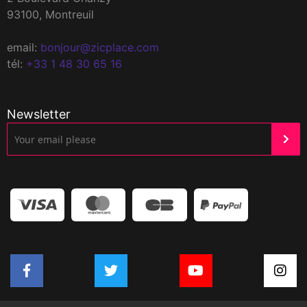
93100, Montreuil
email:
bonjour@zicplace.com
tél:
+33 1 48 30 65 16
Newsletter