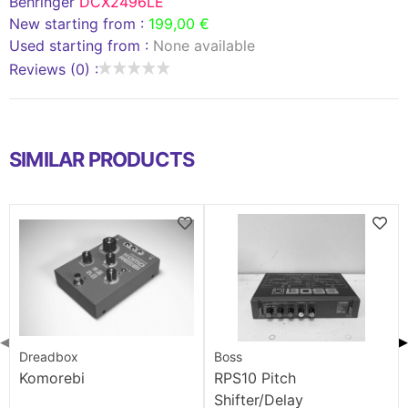
Behringer
DCX2496LE
New starting from :
199,00 €
Used starting from :
None available
Reviews (0) :
SIMILAR PRODUCTS
◀
▶
Dreadbox
Boss
Komorebi
RPS10 Pitch
Shifter/Delay