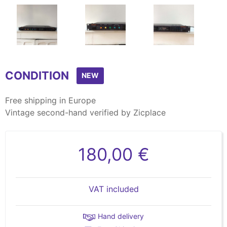
Item
1
CONDITION
of
NEW
5
Free shipping in Europe
Vintage second-hand verified by Zicplace
180,00 €
VAT included
Hand delivery