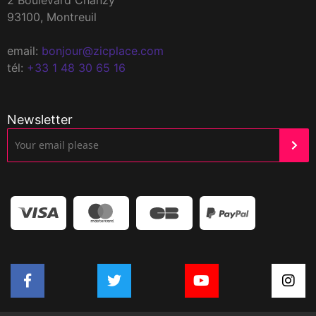
93100, Montreuil
email:
bonjour@zicplace.com
tél:
+33 1 48 30 65 16
Newsletter