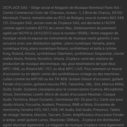
ZICPLACE SAS - Siège social et Magasin de Musique Montreuil Paris-Est :
Centre Commercial Croix-de-Chavaux, niveau -1, 2 Blvd de Chanzy, 93100
Montreuil, France. Immatriculée au RCS de Bobigny sous le numéro 843 346
131. Disruptor SAS, ancien nom de Zicplace SAS, est déclarée à l'ACPR
comme agent numéro 83712 de Lemon Way, établissement de paiement
agréé par l’ACPR le 24/12/2012 sous le numéro 16568J. Notre magasin de
musique vends et expose les instruments de musique neufs garantis 2 ans
suivants avec une distribution agréée : piano numérique Yamaha, piano
numérique Korg, piano numérique Roland, synthétiseur et boîte à rythme
Korg, Roland, Arturia, synthétiseur Oberheim, synthétiseur Sequential, clavier
maître Alesis, Roland, Novation, Arturia. Zicplace vend des stations de
production de musique électronique, rap, pour beatmakers de type Akai
MPC-ONE, ou Roland MC-707, ou Akai MPC-LIVE. Plus rarement on trouve
d'occasion ou en dépôt-vente des synthétiseurs vintage ou des machines
cultes comme les MPC60 ou les TR-808. Guitare Gibson d'occasion, guitare
Fender d'occasion, guitares neuves PRS, Takamine, G&L, Sire, Marcus Miller,
Guild, Godin. Guitares classiques pour le conservatoire Cuenca. Microphone
Shure, Sennheiser, Lewitt. Micro de studio d'occasion Neuman. Casque
Audio Technica, Beyer Dynamic, Sennheiser HD-25 pour DJ. Carte son pour
studio Arturia, Focusrite, Audient, Presonus, RME et Motu. Enceintes de
monitoring Yamaha HS5, HS7, HS8, HK Audio, Kali Audio, Presonus. Tables
de mixage Yamaha, Mackie, Tascam, Zoom. Amplificateur d'occasion Fender
à lampe, ampli guitare Laney, Blackstar, GRBass, . Zicplace est distributeur
agréé Marshall également. Le magasin de musique Zicplace vend également