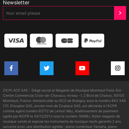
Newsletter
ZICPLACE SAS - Siège social et Magasin de Musique Montreuil Paris-Est :
Centre Commercial Croix-de-Chavaux, niveau -1, 2 Blvd de Chanzy, 93100
Montreuil, France. Immatriculée au RCS de Bobigny sous le numéro 843 346
131. Disruptor SAS, ancien nom de Zicplace SAS, est déclarée à l'ACPR
comme agent numéro 83712 de Lemon Way, établissement de paiement
agréé par l’ACPR le 24/12/2012 sous le numéro 16568J. Notre magasin de
musique vends et expose les instruments de musique neufs garantis 2 ans
suivants avec une distribution agréée : piano numérique Yamaha, piano