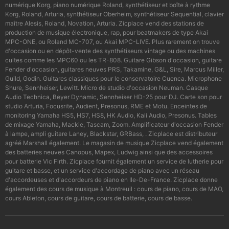
numérique Korg, piano numérique Roland, synthétiseur et boîte à rythme
Korg, Roland, Arturia, synthétiseur Oberheim, synthétiseur Sequential, clavier
maître Alesis, Roland, Novation, Arturia. Zicplace vend des stations de
production de musique électronique, rap, pour beatmakers de type Akai
MPC-ONE, ou Roland MC-707, ou Akai MPC-LIVE. Plus rarement on trouve
d'occasion ou en dépôt-vente des synthétiseurs vintage ou des machines
cultes comme les MPC60 ou les TR-808. Guitare Gibson d'occasion, guitare
Fender d'occasion, guitares neuves PRS, Takamine, G&L, Sire, Marcus Miller,
Guild, Godin. Guitares classiques pour le conservatoire Cuenca. Microphone
Shure, Sennheiser, Lewitt. Micro de studio d'occasion Neuman. Casque
Audio Technica, Beyer Dynamic, Sennheiser HD-25 pour DJ. Carte son pour
studio Arturia, Focusrite, Audient, Presonus, RME et Motu. Enceintes de
monitoring Yamaha HS5, HS7, HS8, HK Audio, Kali Audio, Presonus. Tables
de mixage Yamaha, Mackie, Tascam, Zoom. Amplificateur d'occasion Fender
à lampe, ampli guitare Laney, Blackstar, GRBass, . Zicplace est distributeur
agréé Marshall également. Le magasin de musique Zicplace vend également
des batteries neuves Canopus, Mapex, Ludwig ainsi que des accessoires
pour batterie Vic Firth. Zicplace fournit également un service de lutherie pour
guitare et basse, et un service d'accordage de piano avec un réseau
d'accordeuses et d'accordeurs de piano en Ile-De-France. Zicplace donne
également des cours de musique à Montreuil : cours de piano, cours de MAO,
cours Ableton, cours de guitare, cours de batterie, cours de basse.