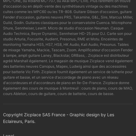
MPC-ONE, ou Roland MC-707, ou Akai MPC-LIVE. Plus rarement on trouve
d'occasion ou en dépôt-vente des synthétiseurs vintage ou des machines
cultes comme les MPC60 ou les TR-808. Guitare Gibson d'occasion, guitare
Fender d'occasion, guitares neuves PRS, Takamine, G&L, Sire, Marcus Miller,
Guild, Godin. Guitares classiques pour le conservatoire Cuenca. Microphone
Shure, Sennheiser, Lewitt. Micro de studio d'occasion Neuman. Casque
Audio Technica, Beyer Dynamic, Sennheiser HD-25 pour DJ. Carte son pour
studio Arturia, Focusrite, Audient, Presonus, RME et Motu. Enceintes de
monitoring Yamaha HS5, HS7, HS8, HK Audio, Kali Audio, Presonus. Tables
de mixage Yamaha, Mackie, Tascam, Zoom. Amplificateur d'occasion Fender
à lampe, ampli guitare Laney, Blackstar, GRBass, . Zicplace est distributeur
agréé Marshall également. Le magasin de musique Zicplace vend également
des batteries neuves Canopus, Mapex, Ludwig ainsi que des accessoires
pour batterie Vic Firth. Zicplace fournit également un service de lutherie pour
guitare et basse, et un service d'accordage de piano avec un réseau
d'accordeuses et d'accordeurs de piano en Ile-De-France. Zicplace donne
également des cours de musique à Montreuil : cours de piano, cours de MAO,
cours Ableton, cours de guitare, cours de batterie, cours de basse.
Copyright Zicplace SAS France - Graphic design by Les
Eclaireurs, Paris.
Legal