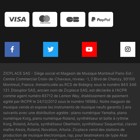
ZICPLACE SAS - Siège social et Magasin de Musique Montreuil Paris-Est :
Centre Commercial Croix-de-Chavaux, niveau -1, 2 Blvd de Chanzy, 93100
Montreuil, France. Immatriculée au RCS de Bobigny sous le numéro 843 346
131. Disruptor SAS, ancien nom de Zicplace SAS, est déclarée à l'ACPR
comme agent numéro 83712 de Lemon Way, établissement de paiement
agréé par l’ACPR le 24/12/2012 sous le numéro 16568J. Notre magasin de
musique vends et expose les instruments de musique neufs garantis 2 ans
suivants avec une distribution agréée : piano numérique Yamaha, piano
numérique Korg, piano numérique Roland, synthétiseur et boîte à rythme
Korg, Roland, Arturia, synthétiseur Oberheim, synthétiseur Sequential, clavier
maître Alesis, Roland, Novation, Arturia. Zicplace vend des stations de
production de musique électronique, rap, pour beatmakers de type Akai