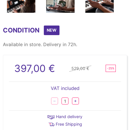
Item
1
CONDITION
of
NEW
11
Available in store. Delivery in 72h.
397,00 €
529,00 €
-25%
VAT included
Hand delivery
Free Shipping