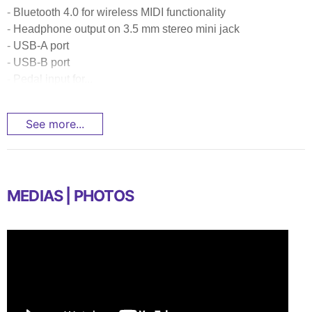
- Bluetooth 4.0 for wireless MIDI functionality
- Headphone output on 3.5 mm stereo mini jack
- USB-A port
- USB-B port
- Pedal input for...
See more...
MEDIAS | PHOTOS