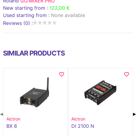
Roland
GO:MIXER PRO
New starting from :
122,00 €
Used starting from :
None available
Reviews (0) :
SIMILAR PRODUCTS
◀
▶
Alctron
Alctron
BX 8
DI 2100 N