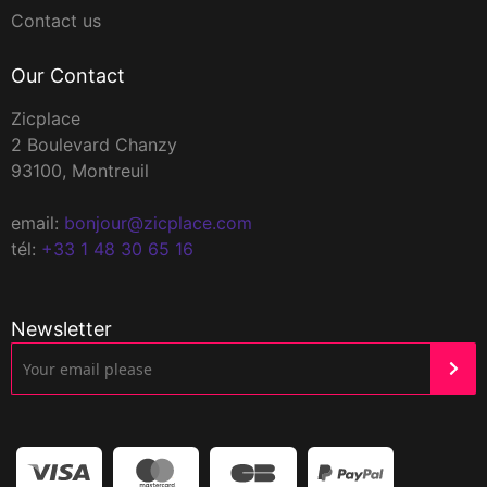
Contact us
Our Contact
Zicplace
2 Boulevard Chanzy
93100, Montreuil
email:
bonjour@zicplace.com
tél:
+33 1 48 30 65 16
Newsletter