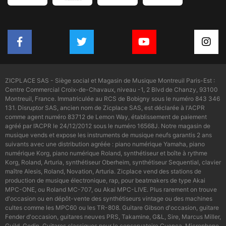
ZICPLACE SAS - Siège social et Magasin de Musique Montreuil Paris-Est :
Centre Commercial Croix-de-Chavaux, niveau -1, 2 Blvd de Chanzy, 93100
Montreuil, France. Immatriculée au RCS de Bobigny sous le numéro 843 346
131. Disruptor SAS, ancien nom de Zicplace SAS, est déclarée à l'ACPR
comme agent numéro 83712 de Lemon Way, établissement de paiement
agréé par l’ACPR le 24/12/2012 sous le numéro 16568J. Notre magasin de
musique vends et expose les instruments de musique neufs garantis 2 ans
suivants avec une distribution agréée : piano numérique Yamaha, piano
numérique Korg, piano numérique Roland, synthétiseur et boîte à rythme
Korg, Roland, Arturia, synthétiseur Oberheim, synthétiseur Sequential, clavier
maître Alesis, Roland, Novation, Arturia. Zicplace vend des stations de
production de musique électronique, rap, pour beatmakers de type Akai
MPC-ONE, ou Roland MC-707, ou Akai MPC-LIVE. Plus rarement on trouve
d'occasion ou en dépôt-vente des synthétiseurs vintage ou des machines
cultes comme les MPC60 ou les TR-808. Guitare Gibson d'occasion, guitare
Fender d'occasion, guitares neuves PRS, Takamine, G&L, Sire, Marcus Miller,
Guild, Godin. Guitares classiques pour le conservatoire Cuenca. Microphone