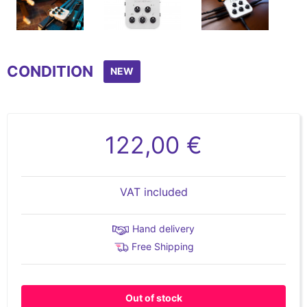
Item
1
CONDITION
of
NEW
6
122,00 €
VAT included
Hand delivery
Free Shipping
Out of stock