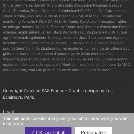
Shure, Sennheiser, Lewitt. Micro de studio d'occasion Neuman. Casque
Audio Technica, Beyer Dynamic, Sennheiser HD-25 pour DJ. Carte son pour
studio Arturia, Focusrite, Audient, Presonus, RME et Motu. Enceintes de
monitoring Yamaha HS5, HS7, HS8, HK Audio, Kali Audio, Presonus. Tables
de mixage Yamaha, Mackie, Tascam, Zoom. Amplificateur d'occasion Fender
à lampe, ampli guitare Laney, Blackstar, GRBass, . Zicplace est distributeur
agréé Marshall également. Le magasin de musique Zicplace vend également
des batteries neuves Canopus, Mapex, Ludwig ainsi que des accessoires
pour batterie Vic Firth. Zicplace fournit également un service de lutherie pour
guitare et basse, et un service d'accordage de piano avec un réseau
d'accordeuses et d'accordeurs de piano en Ile-De-France. Zicplace donne
également des cours de musique à Montreuil : cours de piano, cours de MAO,
cours Ableton, cours de guitare, cours de batterie, cours de basse.
Copyright Zicplace SAS France - Graphic design by Les
Eclaireurs, Paris.
Legal
This site uses cookies and gives you control over what you want
to activate
Confidentiality policy
OK, accept all
Personalize