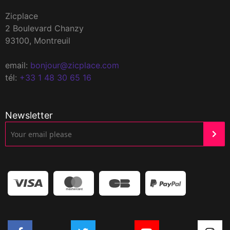
Zicplace
2 Boulevard Chanzy
93100, Montreuil
email:
bonjour@zicplace.com
tél:
+33 1 48 30 65 16
Newsletter