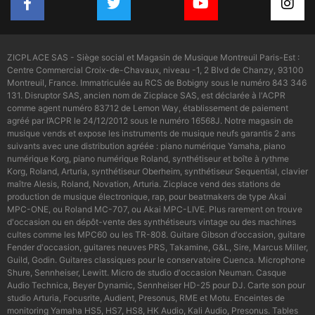
ZICPLACE SAS - Siège social et Magasin de Musique Montreuil Paris-Est :
Centre Commercial Croix-de-Chavaux, niveau -1, 2 Blvd de Chanzy, 93100
Montreuil, France. Immatriculée au RCS de Bobigny sous le numéro 843 346
131. Disruptor SAS, ancien nom de Zicplace SAS, est déclarée à l'ACPR
comme agent numéro 83712 de Lemon Way, établissement de paiement
agréé par l’ACPR le 24/12/2012 sous le numéro 16568J. Notre magasin de
musique vends et expose les instruments de musique neufs garantis 2 ans
suivants avec une distribution agréée : piano numérique Yamaha, piano
numérique Korg, piano numérique Roland, synthétiseur et boîte à rythme
Korg, Roland, Arturia, synthétiseur Oberheim, synthétiseur Sequential, clavier
maître Alesis, Roland, Novation, Arturia. Zicplace vend des stations de
production de musique électronique, rap, pour beatmakers de type Akai
MPC-ONE, ou Roland MC-707, ou Akai MPC-LIVE. Plus rarement on trouve
d'occasion ou en dépôt-vente des synthétiseurs vintage ou des machines
cultes comme les MPC60 ou les TR-808. Guitare Gibson d'occasion, guitare
Fender d'occasion, guitares neuves PRS, Takamine, G&L, Sire, Marcus Miller,
Guild, Godin. Guitares classiques pour le conservatoire Cuenca. Microphone
Shure, Sennheiser, Lewitt. Micro de studio d'occasion Neuman. Casque
Audio Technica, Beyer Dynamic, Sennheiser HD-25 pour DJ. Carte son pour
studio Arturia, Focusrite, Audient, Presonus, RME et Motu. Enceintes de
monitoring Yamaha HS5, HS7, HS8, HK Audio, Kali Audio, Presonus. Tables