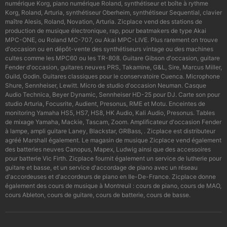
numérique Korg, piano numérique Roland, synthétiseur et boîte à rythme
Korg, Roland, Arturia, synthétiseur Oberheim, synthétiseur Sequential, clavier
maître Alesis, Roland, Novation, Arturia. Zicplace vend des stations de
production de musique électronique, rap, pour beatmakers de type Akai
MPC-ONE, ou Roland MC-707, ou Akai MPC-LIVE. Plus rarement on trouve
d'occasion ou en dépôt-vente des synthétiseurs vintage ou des machines
cultes comme les MPC60 ou les TR-808. Guitare Gibson d'occasion, guitare
Fender d'occasion, guitares neuves PRS, Takamine, G&L, Sire, Marcus Miller,
Guild, Godin. Guitares classiques pour le conservatoire Cuenca. Microphone
Shure, Sennheiser, Lewitt. Micro de studio d'occasion Neuman. Casque
Audio Technica, Beyer Dynamic, Sennheiser HD-25 pour DJ. Carte son pour
studio Arturia, Focusrite, Audient, Presonus, RME et Motu. Enceintes de
monitoring Yamaha HS5, HS7, HS8, HK Audio, Kali Audio, Presonus. Tables
de mixage Yamaha, Mackie, Tascam, Zoom. Amplificateur d'occasion Fender
à lampe, ampli guitare Laney, Blackstar, GRBass, . Zicplace est distributeur
agréé Marshall également. Le magasin de musique Zicplace vend également
des batteries neuves Canopus, Mapex, Ludwig ainsi que des accessoires
pour batterie Vic Firth. Zicplace fournit également un service de lutherie pour
guitare et basse, et un service d'accordage de piano avec un réseau
d'accordeuses et d'accordeurs de piano en Ile-De-France. Zicplace donne
également des cours de musique à Montreuil : cours de piano, cours de MAO,
cours Ableton, cours de guitare, cours de batterie, cours de basse.