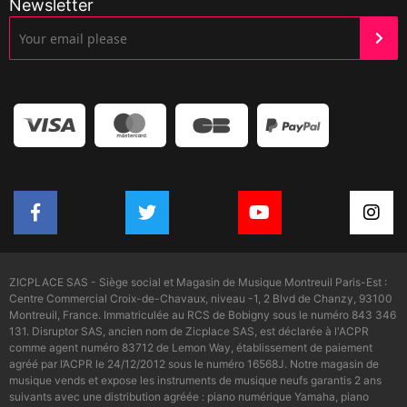
Newsletter
ZICPLACE SAS - Siège social et Magasin de Musique Montreuil Paris-Est :
Centre Commercial Croix-de-Chavaux, niveau -1, 2 Blvd de Chanzy, 93100
Montreuil, France. Immatriculée au RCS de Bobigny sous le numéro 843 346
131. Disruptor SAS, ancien nom de Zicplace SAS, est déclarée à l'ACPR
comme agent numéro 83712 de Lemon Way, établissement de paiement
agréé par l’ACPR le 24/12/2012 sous le numéro 16568J. Notre magasin de
musique vends et expose les instruments de musique neufs garantis 2 ans
suivants avec une distribution agréée : piano numérique Yamaha, piano