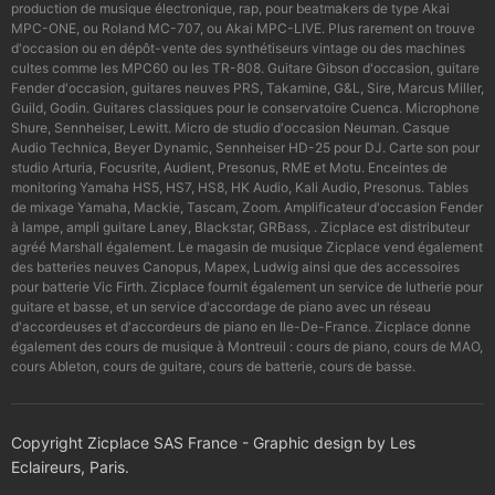
production de musique électronique, rap, pour beatmakers de type Akai
MPC-ONE, ou Roland MC-707, ou Akai MPC-LIVE. Plus rarement on trouve
d'occasion ou en dépôt-vente des synthétiseurs vintage ou des machines
cultes comme les MPC60 ou les TR-808. Guitare Gibson d'occasion, guitare
Fender d'occasion, guitares neuves PRS, Takamine, G&L, Sire, Marcus Miller,
Guild, Godin. Guitares classiques pour le conservatoire Cuenca. Microphone
Shure, Sennheiser, Lewitt. Micro de studio d'occasion Neuman. Casque
Audio Technica, Beyer Dynamic, Sennheiser HD-25 pour DJ. Carte son pour
studio Arturia, Focusrite, Audient, Presonus, RME et Motu. Enceintes de
monitoring Yamaha HS5, HS7, HS8, HK Audio, Kali Audio, Presonus. Tables
de mixage Yamaha, Mackie, Tascam, Zoom. Amplificateur d'occasion Fender
à lampe, ampli guitare Laney, Blackstar, GRBass, . Zicplace est distributeur
agréé Marshall également. Le magasin de musique Zicplace vend également
des batteries neuves Canopus, Mapex, Ludwig ainsi que des accessoires
pour batterie Vic Firth. Zicplace fournit également un service de lutherie pour
guitare et basse, et un service d'accordage de piano avec un réseau
d'accordeuses et d'accordeurs de piano en Ile-De-France. Zicplace donne
également des cours de musique à Montreuil : cours de piano, cours de MAO,
cours Ableton, cours de guitare, cours de batterie, cours de basse.
Copyright Zicplace SAS France - Graphic design by Les
Eclaireurs, Paris.