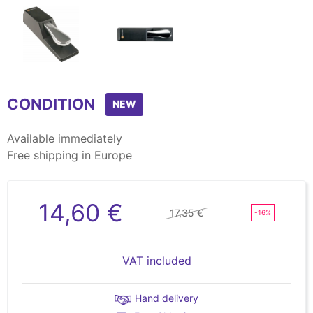
Item
1
CONDITION
of
NEW
2
Available immediately
Free shipping in Europe
14,60 €
17,35 €
-16%
VAT included
Hand delivery