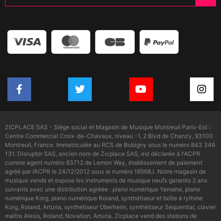
ZICPLACE SAS - Siège social et Magasin de Musique Montreuil Paris-Est :
Centre Commercial Croix-de-Chavaux, niveau -1, 2 Blvd de Chanzy, 93100
Montreuil, France. Immatriculée au RCS de Bobigny sous le numéro 843 346
131. Disruptor SAS, ancien nom de Zicplace SAS, est déclarée à l'ACPR
comme agent numéro 83712 de Lemon Way, établissement de paiement
agréé par l’ACPR le 24/12/2012 sous le numéro 16568J. Notre magasin de
musique vends et expose les instruments de musique neufs garantis 2 ans
suivants avec une distribution agréée : piano numérique Yamaha, piano
numérique Korg, piano numérique Roland, synthétiseur et boîte à rythme
Korg, Roland, Arturia, synthétiseur Oberheim, synthétiseur Sequential, clavier
maître Alesis, Roland, Novation, Arturia. Zicplace vend des stations de