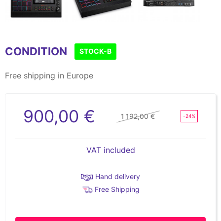
Item
1
CONDITION
of
STOCK-B
7
Free shipping in Europe
900,00 €
1 192,00 €
-24%
VAT included
Hand delivery
Free Shipping