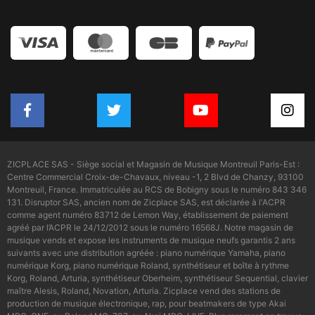
ZICPLACE SAS - Siège social et Magasin de Musique Montreuil Paris-Est :
Centre Commercial Croix-de-Chavaux, niveau -1, 2 Blvd de Chanzy, 93100
Montreuil, France. Immatriculée au RCS de Bobigny sous le numéro 843 346
131. Disruptor SAS, ancien nom de Zicplace SAS, est déclarée à l'ACPR
comme agent numéro 83712 de Lemon Way, établissement de paiement
agréé par l’ACPR le 24/12/2012 sous le numéro 16568J. Notre magasin de
musique vends et expose les instruments de musique neufs garantis 2 ans
suivants avec une distribution agréée : piano numérique Yamaha, piano
numérique Korg, piano numérique Roland, synthétiseur et boîte à rythme
Korg, Roland, Arturia, synthétiseur Oberheim, synthétiseur Sequential, clavier
maître Alesis, Roland, Novation, Arturia. Zicplace vend des stations de
production de musique électronique, rap, pour beatmakers de type Akai