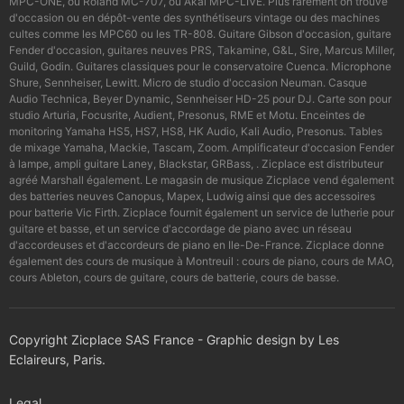
MPC-ONE, ou Roland MC-707, ou Akai MPC-LIVE. Plus rarement on trouve
d'occasion ou en dépôt-vente des synthétiseurs vintage ou des machines
cultes comme les MPC60 ou les TR-808. Guitare Gibson d'occasion, guitare
Fender d'occasion, guitares neuves PRS, Takamine, G&L, Sire, Marcus Miller,
Guild, Godin. Guitares classiques pour le conservatoire Cuenca. Microphone
Shure, Sennheiser, Lewitt. Micro de studio d'occasion Neuman. Casque
Audio Technica, Beyer Dynamic, Sennheiser HD-25 pour DJ. Carte son pour
studio Arturia, Focusrite, Audient, Presonus, RME et Motu. Enceintes de
monitoring Yamaha HS5, HS7, HS8, HK Audio, Kali Audio, Presonus. Tables
de mixage Yamaha, Mackie, Tascam, Zoom. Amplificateur d'occasion Fender
à lampe, ampli guitare Laney, Blackstar, GRBass, . Zicplace est distributeur
agréé Marshall également. Le magasin de musique Zicplace vend également
des batteries neuves Canopus, Mapex, Ludwig ainsi que des accessoires
pour batterie Vic Firth. Zicplace fournit également un service de lutherie pour
guitare et basse, et un service d'accordage de piano avec un réseau
d'accordeuses et d'accordeurs de piano en Ile-De-France. Zicplace donne
également des cours de musique à Montreuil : cours de piano, cours de MAO,
cours Ableton, cours de guitare, cours de batterie, cours de basse.
Copyright Zicplace SAS France - Graphic design by Les
Eclaireurs, Paris.
Legal