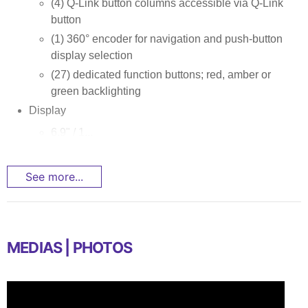
(4) Q-Link button columns accessible via Q-Link
button
(1) 360° encoder for navigation and push-button
display selection
(27) dedicated function buttons; red, amber or
green backlighting
Display
6.9" / 1...
See more...
MEDIAS | PHOTOS