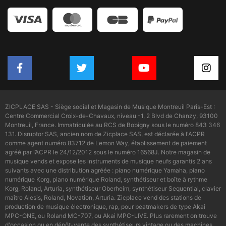
ZICPLACE SAS - Siège social et Magasin de Musique Montreuil Paris-Est :
Centre Commercial Croix-de-Chavaux, niveau -1, 2 Blvd de Chanzy, 93100
Montreuil, France. Immatriculée au RCS de Bobigny sous le numéro 843 346
131. Disruptor SAS, ancien nom de Zicplace SAS, est déclarée à l'ACPR
comme agent numéro 83712 de Lemon Way, établissement de paiement
agréé par l’ACPR le 24/12/2012 sous le numéro 16568J. Notre magasin de
musique vends et expose les instruments de musique neufs garantis 2 ans
suivants avec une distribution agréée : piano numérique Yamaha, piano
numérique Korg, piano numérique Roland, synthétiseur et boîte à rythme
Korg, Roland, Arturia, synthétiseur Oberheim, synthétiseur Sequential, clavier
maître Alesis, Roland, Novation, Arturia. Zicplace vend des stations de
production de musique électronique, rap, pour beatmakers de type Akai
MPC-ONE, ou Roland MC-707, ou Akai MPC-LIVE. Plus rarement on trouve
d'occasion ou en dépôt-vente des synthétiseurs vintage ou des machines