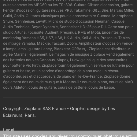
cultes comme les MPC60 ou les TR-808. Guitare Gibson d'occasion, guitare
Fender d'occasion, guitares neuves PRS, Takamine, G&L, Sire, Marcus Miller,
Guild, Godin. Guitares classiques pour le conservatoire Cuenca. Microphone
Shure, Sennheiser, Lewitt. Micro de studio d'occasion Neuman. Casque
Audio Technica, Beyer Dynamic, Sennheiser HD-25 pour DJ. Carte son pour
studio Arturia, Focusrite, Audient, Presonus, RME et Motu. Enceintes de
monitoring Yamaha HS5, HS7, HS8, HK Audio, Kali Audio, Presonus. Tables
de mixage Yamaha, Mackie, Tascam, Zoom. Amplificateur d'occasion Fender
à lampe, ampli guitare Laney, Blackstar, GRBass, . Zicplace est distributeur
agréé Marshall également. Le magasin de musique Zicplace vend également
des batteries neuves Canopus, Mapex, Ludwig ainsi que des accessoires
pour batterie Vic Firth. Zicplace fournit également un service de lutherie pour
guitare et basse, et un service d'accordage de piano avec un réseau
d'accordeuses et d'accordeurs de piano en Ile-De-France. Zicplace donne
également des cours de musique à Montreuil : cours de piano, cours de MAO,
cours Ableton, cours de guitare, cours de batterie, cours de basse.
Copyright Zicplace SAS France - Graphic design by Les
Eclaireurs, Paris.
Legal
This site uses cookies and gives you control over what you want