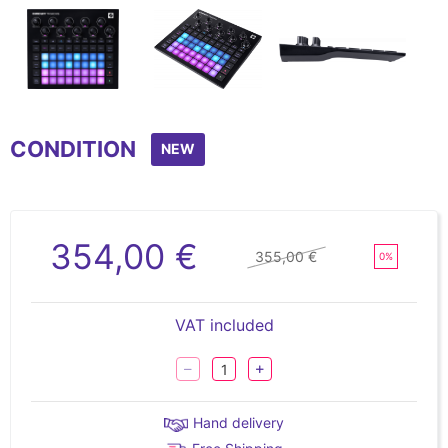
Item
1
CONDITION
of
NEW
5
354,00 €
355,00 €
0%
VAT included
Hand delivery