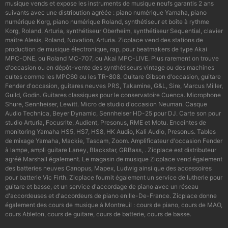
musique vends et expose les instruments de musique neufs garantis 2 ans
suivants avec une distribution agréée : piano numérique Yamaha, piano
numérique Korg, piano numérique Roland, synthétiseur et boîte à rythme
Korg, Roland, Arturia, synthétiseur Oberheim, synthétiseur Sequential, clavier
maître Alesis, Roland, Novation, Arturia. Zicplace vend des stations de
production de musique électronique, rap, pour beatmakers de type Akai
MPC-ONE, ou Roland MC-707, ou Akai MPC-LIVE. Plus rarement on trouve
d'occasion ou en dépôt-vente des synthétiseurs vintage ou des machines
cultes comme les MPC60 ou les TR-808. Guitare Gibson d'occasion, guitare
Fender d'occasion, guitares neuves PRS, Takamine, G&L, Sire, Marcus Miller,
Guild, Godin. Guitares classiques pour le conservatoire Cuenca. Microphone
Shure, Sennheiser, Lewitt. Micro de studio d'occasion Neuman. Casque
Audio Technica, Beyer Dynamic, Sennheiser HD-25 pour DJ. Carte son pour
studio Arturia, Focusrite, Audient, Presonus, RME et Motu. Enceintes de
monitoring Yamaha HS5, HS7, HS8, HK Audio, Kali Audio, Presonus. Tables
de mixage Yamaha, Mackie, Tascam, Zoom. Amplificateur d'occasion Fender
à lampe, ampli guitare Laney, Blackstar, GRBass, . Zicplace est distributeur
agréé Marshall également. Le magasin de musique Zicplace vend également
des batteries neuves Canopus, Mapex, Ludwig ainsi que des accessoires
pour batterie Vic Firth. Zicplace fournit également un service de lutherie pour
guitare et basse, et un service d'accordage de piano avec un réseau
d'accordeuses et d'accordeurs de piano en Ile-De-France. Zicplace donne
également des cours de musique à Montreuil : cours de piano, cours de MAO,
cours Ableton, cours de guitare, cours de batterie, cours de basse.