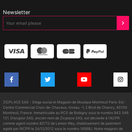
Newsletter
ZICPLACE SAS - Siège social et Magasin de Musique Montreuil Paris-Est :
Centre Commercial Croix-de-Chavaux, niveau -1, 2 Blvd de Chanzy, 93100
Montreuil, France. Immatriculée au RCS de Bobigny sous le numéro 843 346
131. Disruptor SAS, ancien nom de Zicplace SAS, est déclarée à l'ACPR
comme agent numéro 83712 de Lemon Way, établissement de paiement
agréé par l’ACPR le 24/12/2012 sous le numéro 16568J. Notre magasin de