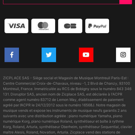
ZICPLACE SAS - Siège social et Magasin de Musique Montreuil Paris-Est :
Centre Commercial Croix-de-Chavaux, niveau -1, 2 Blvd de Chanzy, 93100
Montreuil, France. Immatriculée au RCS de Bobigny sous le numéro 843 346
131. Disruptor SAS, ancien nom de Zicplace SAS, est déclarée à l'ACPR
comme agent numéro 83712 de Lemon Way, établissement de paiement
agréé par l’ACPR le 24/12/2012 sous le numéro 16568J. Notre magasin de
musique vends et expose les instruments de musique neufs garantis 2 ans
suivants avec une distribution agréée : piano numérique Yamaha, piano
numérique Korg, piano numérique Roland, synthétiseur et boîte à rythme
Korg, Roland, Arturia, synthétiseur Oberheim, synthétiseur Sequential, clavier
maître Alesis, Roland, Novation, Arturia. Zicplace vend des stations de