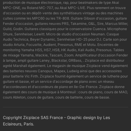
production de musique électronique, rap, pour beatmakers de type Akai
MPC-ONE, ou Roland MC-707, ou Akai MPC-LIVE. Plus rarement on trouve
d'occasion ou en dépôt-vente des synthétiseurs vintage ou des machines
cultes comme les MPC60 ou les TR-808. Guitare Gibson d'occasion, guitare
Fender d'occasion, guitares neuves PRS, Takamine, G&L, Sire, Marcus Miller,
Guild, Godin. Guitares classiques pour le conservatoire Cuenca. Microphone
Shure, Sennheiser, Lewitt. Micro de studio d'occasion Neuman. Casque
Audio Technica, Beyer Dynamic, Sennheiser HD-25 pour DJ. Carte son pour
studio Arturia, Focusrite, Audient, Presonus, RME et Motu. Enceintes de
monitoring Yamaha HS5, HS7, HS8, HK Audio, Kali Audio, Presonus. Tables
de mixage Yamaha, Mackie, Tascam, Zoom. Amplificateur d'occasion Fender
à lampe, ampli guitare Laney, Blackstar, GRBass, . Zicplace est distributeur
agréé Marshall également. Le magasin de musique Zicplace vend également
des batteries neuves Canopus, Mapex, Ludwig ainsi que des accessoires
pour batterie Vic Firth. Zicplace fournit également un service de lutherie pour
guitare et basse, et un service d'accordage de piano avec un réseau
d'accordeuses et d'accordeurs de piano en Ile-De-France. Zicplace donne
également des cours de musique à Montreuil : cours de piano, cours de MAO,
cours Ableton, cours de guitare, cours de batterie, cours de basse.
Copyright Zicplace SAS France - Graphic design by Les
Eclaireurs, Paris.