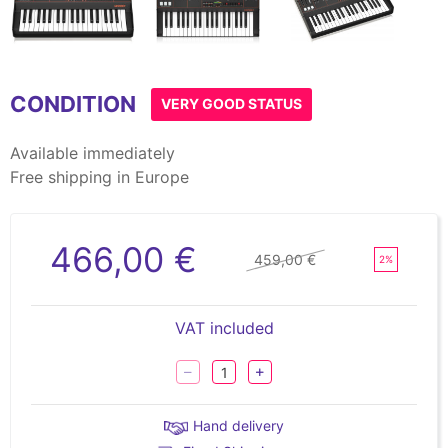
Item
1
CONDITION
of
VERY GOOD STATUS
5
Available immediately
Free shipping in Europe
466,00 €
459,00 €
2%
VAT included
Hand delivery