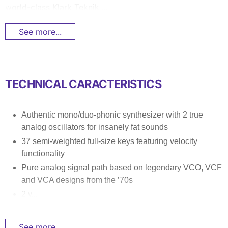
world-class Klark Teknik ...
See more...
TECHNICAL CARACTERISTICS
Authentic mono/duo-phonic synthesizer with 2 true
analog oscillators for insanely fat sounds
37 semi-weighted full-size keys featuring velocity
functionality
Pure analog signal path based on legendary VCO, VCF
and VCA designs from the ’70s
2 v...
See more...