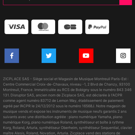
ZICPLACE SAS - Siège social et Magasin de Musique Montreuil Paris-Est :
Centre Commercial Croix-de-Chavaux, niveau -1, 2 Blvd de Chanzy, 93100
Montreuil, France. Immatriculée au RCS de Bobigny sous le numéro 843 346
131. Disruptor SAS, ancien nom de Zicplace SAS, est déclarée à l'ACPR
comme agent numéro 83712 de Lemon Way, établissement de paiement
agréé par l’ACPR le 24/12/2012 sous le numéro 16568J. Notre magasin de
musique vends et expose les instruments de musique neufs garantis 2 ans
suivants avec une distribution agréée : piano numérique Yamaha, piano
numérique Korg, piano numérique Roland, synthétiseur et boîte à rythme
Korg, Roland, Arturia, synthétiseur Oberheim, synthétiseur Sequential, clavier
maître Alesis, Roland, Novation, Arturia. Zicplace vend des stations de