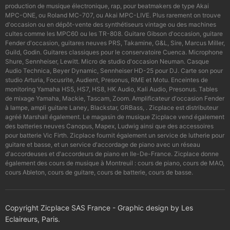
production de musique électronique, rap, pour beatmakers de type Akai
MPC-ONE, ou Roland MC-707, ou Akai MPC-LIVE. Plus rarement on trouve
d'occasion ou en dépôt-vente des synthétiseurs vintage ou des machines
cultes comme les MPC60 ou les TR-808. Guitare Gibson d'occasion, guitare
Fender d'occasion, guitares neuves PRS, Takamine, G&L, Sire, Marcus Miller,
Guild, Godin. Guitares classiques pour le conservatoire Cuenca. Microphone
Shure, Sennheiser, Lewitt. Micro de studio d'occasion Neuman. Casque
Audio Technica, Beyer Dynamic, Sennheiser HD-25 pour DJ. Carte son pour
studio Arturia, Focusrite, Audient, Presonus, RME et Motu. Enceintes de
monitoring Yamaha HS5, HS7, HS8, HK Audio, Kali Audio, Presonus. Tables
de mixage Yamaha, Mackie, Tascam, Zoom. Amplificateur d'occasion Fender
à lampe, ampli guitare Laney, Blackstar, GRBass, . Zicplace est distributeur
agréé Marshall également. Le magasin de musique Zicplace vend également
des batteries neuves Canopus, Mapex, Ludwig ainsi que des accessoires
pour batterie Vic Firth. Zicplace fournit également un service de lutherie pour
guitare et basse, et un service d'accordage de piano avec un réseau
d'accordeuses et d'accordeurs de piano en Ile-De-France. Zicplace donne
également des cours de musique à Montreuil : cours de piano, cours de MAO,
cours Ableton, cours de guitare, cours de batterie, cours de basse.
Copyright Zicplace SAS France - Graphic design by Les
Eclaireurs, Paris.