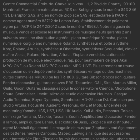
Centre Commercial Croix-de-Chavaux, niveau -1, 2 Blvd de Chanzy, 93100
Montreuil, France. Immatriculée au RCS de Bobigny sous le numéro 843 346
131. Disruptor SAS, ancien nom de Zicplace SAS, est déclarée à l'ACPR
comme agent numéro 83712 de Lemon Way, établissement de paiement
agréé par l’ACPR le 24/12/2012 sous le numéro 16568J. Notre magasin de
musique vends et expose les instruments de musique neufs garantis 2 ans
suivants avec une distribution agréée : piano numérique Yamaha, piano
numérique Korg, piano numérique Roland, synthétiseur et boîte à rythme
Korg, Roland, Arturia, synthétiseur Oberheim, synthétiseur Sequential, clavier
maître Alesis, Roland, Novation, Arturia. Zicplace vend des stations de
production de musique électronique, rap, pour beatmakers de type Akai
MPC-ONE, ou Roland MC-707, ou Akai MPC-LIVE. Plus rarement on trouve
d'occasion ou en dépôt-vente des synthétiseurs vintage ou des machines
cultes comme les MPC60 ou les TR-808. Guitare Gibson d'occasion, guitare
Fender d'occasion, guitares neuves PRS, Takamine, G&L, Sire, Marcus Miller,
Guild, Godin. Guitares classiques pour le conservatoire Cuenca. Microphone
Shure, Sennheiser, Lewitt. Micro de studio d'occasion Neuman. Casque
Audio Technica, Beyer Dynamic, Sennheiser HD-25 pour DJ. Carte son pour
studio Arturia, Focusrite, Audient, Presonus, RME et Motu. Enceintes de
monitoring Yamaha HS5, HS7, HS8, HK Audio, Kali Audio, Presonus. Tables
de mixage Yamaha, Mackie, Tascam, Zoom. Amplificateur d'occasion Fender
à lampe, ampli guitare Laney, Blackstar, GRBass, . Zicplace est distributeur
agréé Marshall également. Le magasin de musique Zicplace vend également
des batteries neuves Canopus, Mapex, Ludwig ainsi que des accessoires
pour batterie Vic Firth. Zicplace fournit également un service de lutherie pour