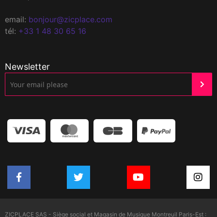
email:
bonjour@zicplace.com
tél:
+33 1 48 30 65 16
Newsletter
ZICPLACE SAS - Siège social et Magasin de Musique Montreuil Paris-Est :