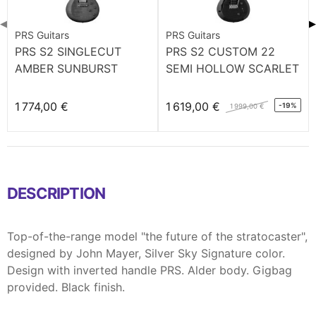
◀
▶
PRS Guitars
PRS Guitars
PRS S2 SINGLECUT
PRS S2 CUSTOM 22
AMBER SUNBURST
SEMI HOLLOW SCARLET
RED
1 774,00 €
1 619,00 €
-19%
1 999,00 €
DESCRIPTION
Top-of-the-range model "the future of the stratocaster",
designed by John Mayer, Silver Sky Signature color.
Design with inverted handle PRS. Alder body. Gigbag
provided. Black finish.