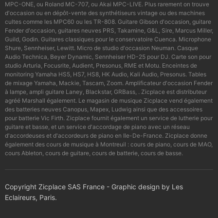
MPC-ONE, ou Roland MC-707, ou Akai MPC-LIVE. Plus rarement on trouve
d'occasion ou en dépôt-vente des synthétiseurs vintage ou des machines
cultes comme les MPC60 ou les TR-808. Guitare Gibson d'occasion, guitare
Fender d'occasion, guitares neuves PRS, Takamine, G&L, Sire, Marcus Miller,
Guild, Godin. Guitares classiques pour le conservatoire Cuenca. Microphone
Shure, Sennheiser, Lewitt. Micro de studio d'occasion Neuman. Casque
Audio Technica, Beyer Dynamic, Sennheiser HD-25 pour DJ. Carte son pour
studio Arturia, Focusrite, Audient, Presonus, RME et Motu. Enceintes de
monitoring Yamaha HS5, HS7, HS8, HK Audio, Kali Audio, Presonus. Tables
de mixage Yamaha, Mackie, Tascam, Zoom. Amplificateur d'occasion Fender
à lampe, ampli guitare Laney, Blackstar, GRBass, . Zicplace est distributeur
agréé Marshall également. Le magasin de musique Zicplace vend également
des batteries neuves Canopus, Mapex, Ludwig ainsi que des accessoires
pour batterie Vic Firth. Zicplace fournit également un service de lutherie pour
guitare et basse, et un service d'accordage de piano avec un réseau
d'accordeuses et d'accordeurs de piano en Ile-De-France. Zicplace donne
également des cours de musique à Montreuil : cours de piano, cours de MAO,
cours Ableton, cours de guitare, cours de batterie, cours de basse.
Copyright Zicplace SAS France - Graphic design by Les
Eclaireurs, Paris.