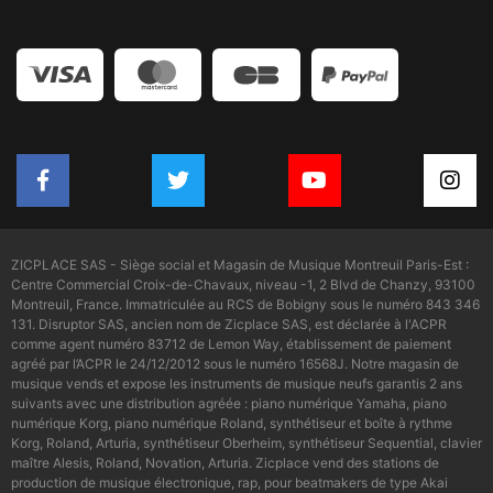
ZICPLACE SAS - Siège social et Magasin de Musique Montreuil Paris-Est :
Centre Commercial Croix-de-Chavaux, niveau -1, 2 Blvd de Chanzy, 93100
Montreuil, France. Immatriculée au RCS de Bobigny sous le numéro 843 346
131. Disruptor SAS, ancien nom de Zicplace SAS, est déclarée à l'ACPR
comme agent numéro 83712 de Lemon Way, établissement de paiement
agréé par l’ACPR le 24/12/2012 sous le numéro 16568J. Notre magasin de
musique vends et expose les instruments de musique neufs garantis 2 ans
suivants avec une distribution agréée : piano numérique Yamaha, piano
numérique Korg, piano numérique Roland, synthétiseur et boîte à rythme
Korg, Roland, Arturia, synthétiseur Oberheim, synthétiseur Sequential, clavier
maître Alesis, Roland, Novation, Arturia. Zicplace vend des stations de
production de musique électronique, rap, pour beatmakers de type Akai