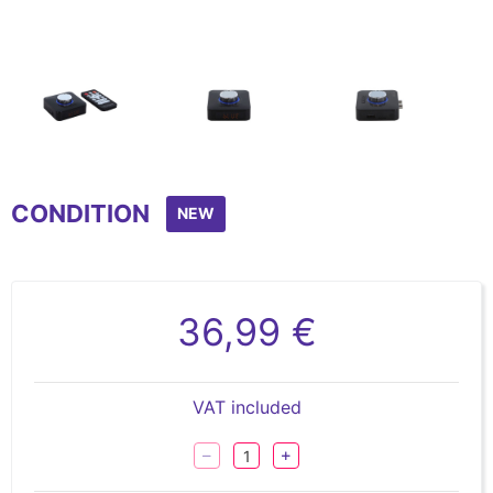
Item
1
CONDITION
of
NEW
7
36,99 €
VAT included